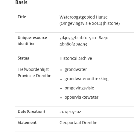
Basis
Title
Wateroogstgebied Hunze
(Omgevingsvisie 2014) (historie)
Unique resource
3d30357b-1bf0-5ccc-8a40-
identifier
4b980f2ba493
Status
Historical archive
Trefwoordenlijst
grondwater
Provincie Drenthe
grondwateronttrekking
omgevingsvisie
oppervlaktewater
Date (Creation)
2014-07-02
Statement
Geoportaal Drenthe