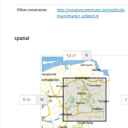
Other constraints
http://creativecommons.org/publicdo
main/mark/1.0/deed.nl
spatial
N
W