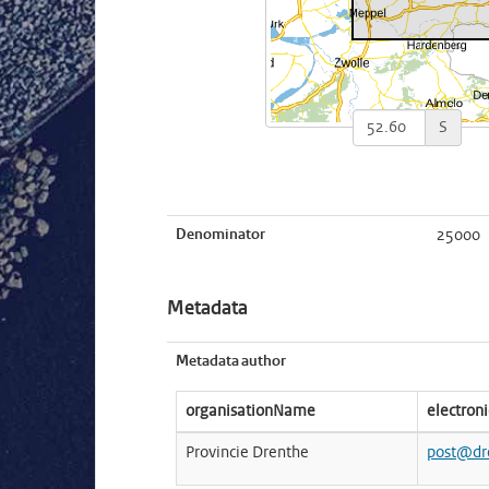
S
Denominator
25000
Metadata
Metadata author
organisationName
electron
Provincie Drenthe
post@dr