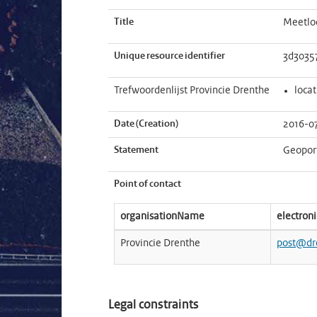
Title
Meetlo
Unique resource identifier
3d3035
Trefwoordenlijst Provincie Drenthe
locat
Date (Creation)
2016-0
Statement
Geopor
Point of contact
organisationName
electron
Provincie Drenthe
post@dr
Legal constraints