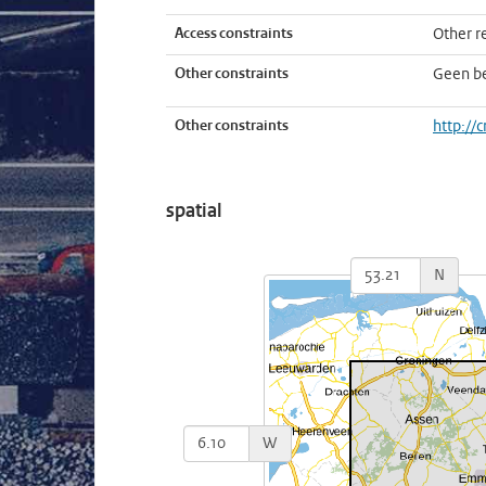
Access constraints
Other re
Other constraints
Geen b
Other constraints
http://
spatial
N
W