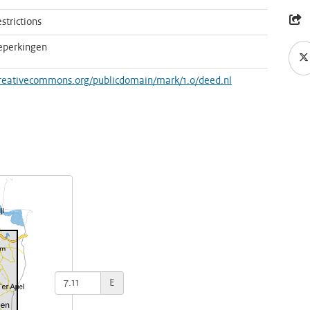
strictions
eperkingen
creativecommons.org/publicdomain/mark/1.0/deed.nl
E