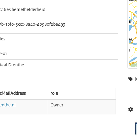
caties hemelhelderheid
7b-1bf0-5ccc-8a40-4b980f2ba493
ies
7-01
taal Drenthe
icMailAddress
role
enthe.nl
Owner