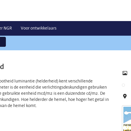
er NGR
Voor ontwikkelaars
id
otheid luminantie (helderheid) kent verschillende
eter is de eenheid die verlichtingsdeskundigen gebruiken
De gebruikte eenheid mcd/m2 is een duizendste cd/m2. De
nkundigen. Hoe helderder de hemel, hoe hoger het getal in
r van de hemel komt.