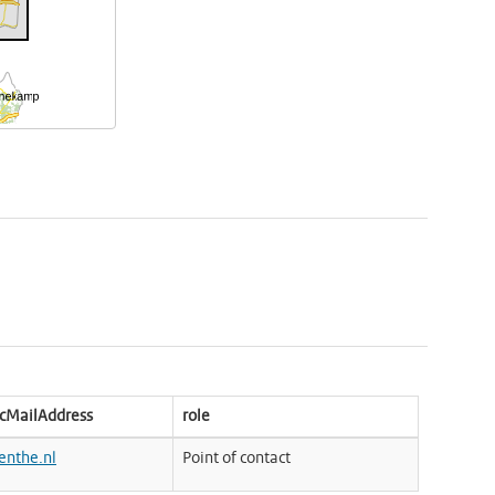
icMailAddress
role
enthe.nl
Point of contact