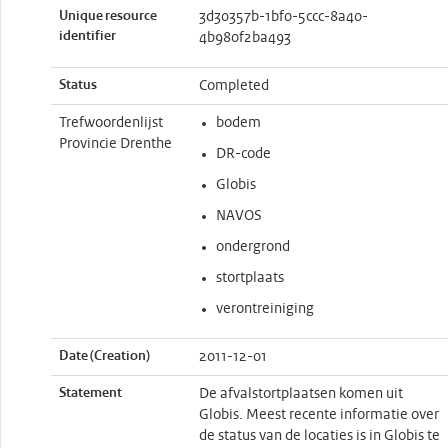
Unique resource
3d30357b-1bf0-5ccc-8a40-
identifier
4b980f2ba493
Status
Completed
Trefwoordenlijst
bodem
Provincie Drenthe
DR-code
Globis
NAVOS
ondergrond
stortplaats
verontreiniging
Date (Creation)
2011-12-01
Statement
De afvalstortplaatsen komen uit
Globis. Meest recente informatie over
de status van de locaties is in Globis te