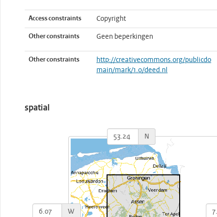
Access constraints
Copyright
Other constraints
Geen beperkingen
Other constraints
http://creativecommons.org/publicdo
main/mark/1.0/deed.nl
spatial
N
W